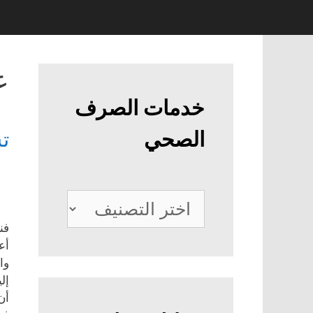
ع
خدمات الصرف
الصحي
ت
خدمات
الصرف
فن
أع
الصحي
وا
إل
أن